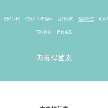
關於我們
倪旻白MVP醫師
雷射光療
醫美微整
肌膚
預約諮詢
保養產品
肉毒桿菌素