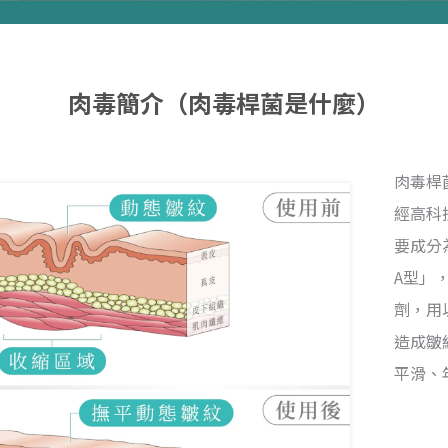
肉毒簡介（肉毒桿菌是什麼）
肉毒桿
經高科
要成分
A型」
劑，用
造成皺
平滑、