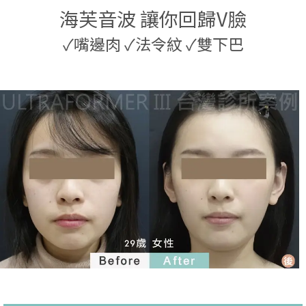
海芙音波 讓你回歸V臉
✓
嘴邊肉
✓
法令紋
✓
雙下巴