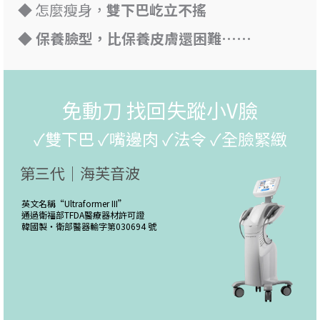
◆ 怎麼瘦身，
雙下巴屹立不搖
◆ 保養臉型，比保養皮膚還困難……
免動刀 找回失蹤小V臉
✓雙下巴 ✓嘴邊肉 ✓法令 ✓全臉緊緻
第三代｜海芙音波
英文名稱“
Ultraformer III
”
通過衛福部TFDA醫療器材許可證
韓國製・
衛部醫器輸字第030694 號