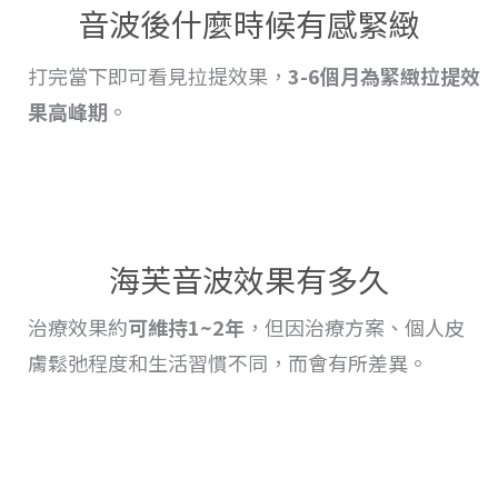
音波後什麼時候有感緊緻
打完當下即可看見拉提效果，
3-6個月為緊緻
拉提
效
果高峰期
。
海芙音波效果有多久
治療
效果
約
可維持1~2年
，但因治療方案、個人皮
膚鬆弛程度和生活習慣不同，而會
有
所差異。