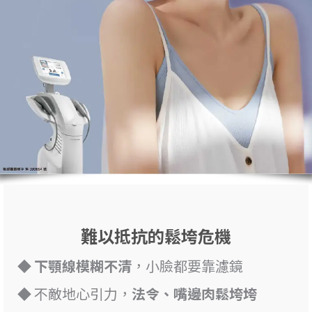
難以抵抗的鬆垮危機
◆
下顎線模糊不清
，小臉都要靠濾鏡
◆ 不敵地心引力，
法令、嘴邊肉鬆垮垮