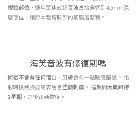
提拉
部位
，運用聚焦式超
音波
直接穿透到4.5mm深
層部位，讓原本鬆垮臉部的筋膜層緊實。
海芙音波有修復期嗎
術後不會有任何傷口
，肌膚會有一點點
腫脹
感。 化
妝時摸到臉皮膚表層會
些微刺痛
。 這期間
大概維持
1星期
，之後逐漸恢復
。