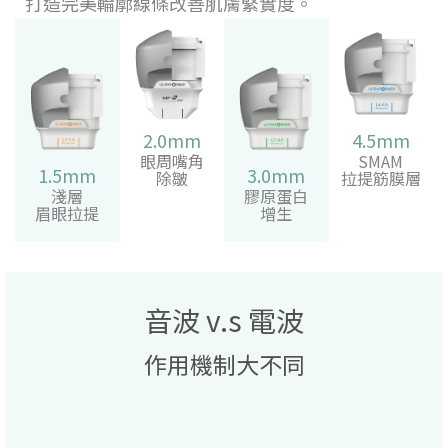
打造完美輪廓線條改善肌膚緊實度。
2.0mm
4.5mm
眼周嘴角
SMAM
1.5mm
3.0mm
除皺
拉提筋膜層
淺層
膠原蛋白
眉眼拉提
增生
音波 v.s 電波
作用機制大不同