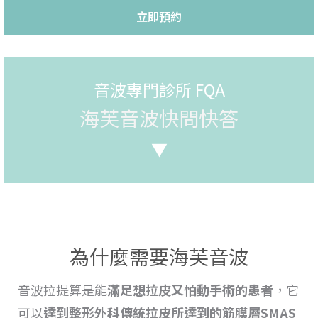
立即預約
音波專門診所 FQA
海芙音波快問快答
▼
為什麼需要海芙音波
音波拉提
算是能
滿足想
拉
皮又怕動手術的患者
，它
可以
達到整形外科傳統
拉皮所達到的筋膜層SMAS