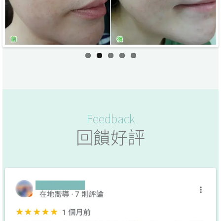
us
填補我的淚溝！微依美日式眼袋無痕術分享～終於來打
玻尿酸｜新竹醫美
有看過我之前遮瑕、臥蠶或粉餅文章的人都知道，我的淚溝問題困擾我
蠻久的 雖然我才25歲，照理說應該還是有膠原蛋白 [...]
Feedback
回饋好評