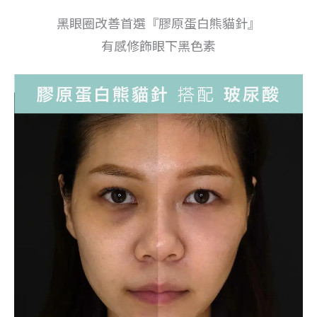
黑眼圈改善首選『膠原蛋白熊貓針』
有感修飾眼下黑色素