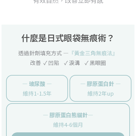
什麼是日式眼袋無痕術？
透過針劑填充方式 —
『黃金三角無痕法』
改善 ✓ 凹陷 ✓ 淚溝 ✓ 黑眼圈
— 玻尿酸 —
— 膠原蛋白針 —
維持1-1.5年
維持2年up
— 膠原蛋白熊貓針—
維持4-6個月