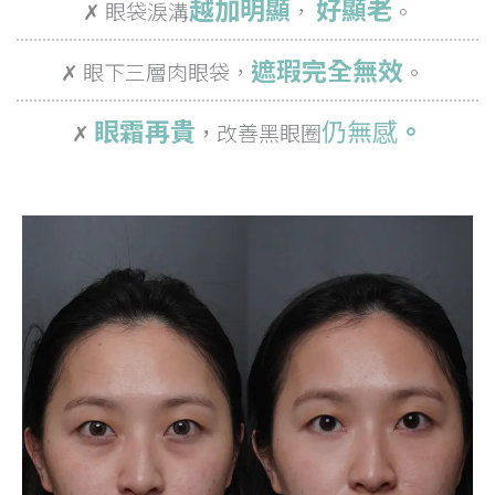
越加明顯
好顯老
✗ 眼袋淚溝
，
。
遮瑕完全無效
✗ 眼下三層肉眼袋，
。
眼霜再貴
仍
無感
。
✗
，
改善黑眼圈