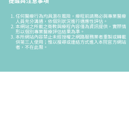
提醒與注意事項
任何醫療行為均具潛在風險，療程前請務必與專業醫療
人員充分溝通，依個別狀況進行適應性評估。
本網站之所載之衛教與療程內容僅為資訊提供，實際情
形以個別專業醫療評估結果為準。
本所網站內容禁止未經授權之網路服務業者重製或轉載
供第三人使用；惟以搜尋或連結方式進入本院官方網站
者，不在此限。