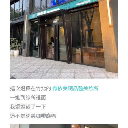
這次選擇在竹北的
微依美精品醫美診所
一進到診所裡面
我還遲疑了一下
這不是網美咖啡廳嗎