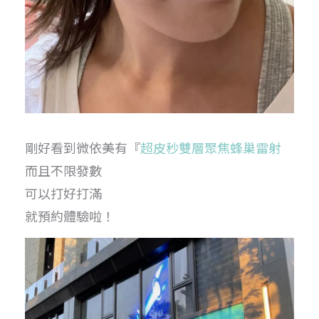
剛好看到微依美有『
超皮秒雙層聚焦蜂巢雷射
而且不限發數
可以打好打滿
就預約體驗啦！