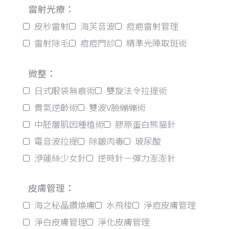
雷射光療：
皮秒雷射
海芙音波
痘疤雷射管理
雷射除毛
痘痘門診
精準光陣取斑術
微整：
日式眼袋無痕術
雙旋法令拉提術
貴氣逆齡術
雙波V臉繃繃術
中胚層肌因種植術
膠原蛋白熊貓針
電音波拉提
除皺肉毒
玻尿酸
洢蓮絲少女針
逆時針－彈力澎澎針
皮膚管理：
海之秘晶鑽煥膚
水飛梭
淨痘皮膚管理
淨白皮膚管理
淨化皮膚管理