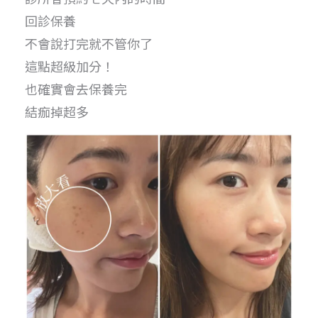
回診保養
不會說打完就不管你了
這點超級加分！
也確實會去保養完
結痂掉超多