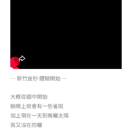
— 新竹皮秒 體驗開始 —
大概從國中開始
臉頰上就會有一些雀斑
加上現在一天到晚曬太陽
我又沒在防曬