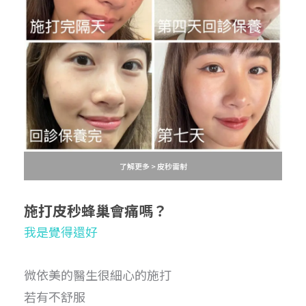
了解更多 > 皮秒雷射
施打皮秒蜂巢
會痛嗎？
我是覺得還好
微依美的醫生很細心的施打
若有不舒服