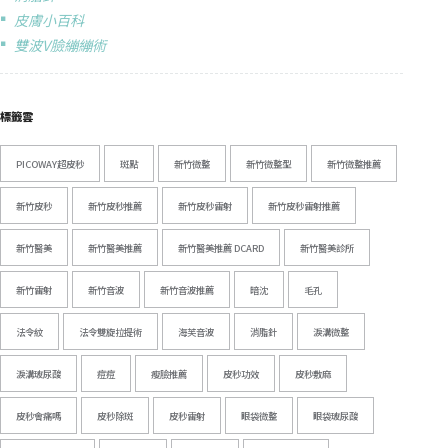
皮膚小百科
雙波V臉繃繃術
標籤雲
PICOWAY超皮秒
斑點
新竹微整
新竹微整型
新竹微整推薦
新竹皮秒
新竹皮秒推薦
新竹皮秒雷射
新竹皮秒雷射推薦
新竹醫美
新竹醫美推薦
新竹醫美推薦 DCARD
新竹醫美診所
新竹雷射
新竹音波
新竹音波推薦
暗沈
毛孔
法令紋
法令雙旋拉提術
海芙音波
消脂針
淚溝微整
淚溝玻尿酸
痘痘
瘦臉推薦
皮秒功效
皮秒敷麻
皮秒會痛嗎
皮秒除斑
皮秒雷射
眼袋微整
眼袋玻尿酸