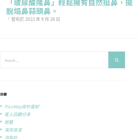
「玻尿酸隆鼻」輕鬆擁有自然挺鼻，擺
脫塌鼻蒜頭鼻。
2022 年 9 月 26 日
發布於
分類
PicoWay皮秒雷射
客人回饋分享
微整
海芙音波
消脂針