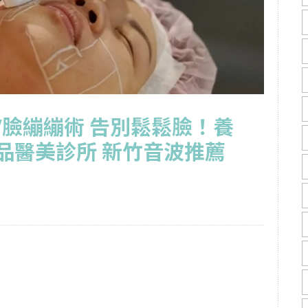
臉繃繃術 告別鬆鬆臉！養
品醫美診所 新竹音波推薦