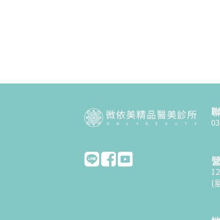
03
12
(