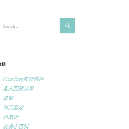
分類
PicoWay皮秒雷射
客人回饋分享
微整
海芙音波
消脂針
皮膚小百科