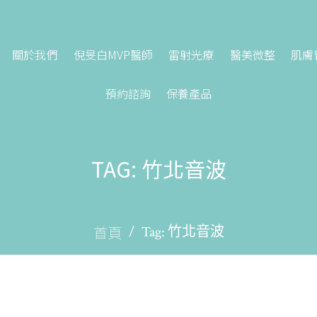
關於我們
倪旻白MVP醫師
雷射光療
醫美微整
肌膚
預約諮詢
保養產品
TAG: 竹北音波
首頁
Tag: 竹北音波