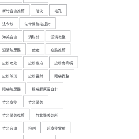
新竹音波推薦
暗沈
毛孔
法令紋
法令雙旋拉提術
海芙音波
消脂針
淚溝微整
淚溝玻尿酸
痘痘
瘦臉推薦
皮秒功效
皮秒敷麻
皮秒會痛嗎
皮秒除斑
皮秒雷射
眼袋微整
眼袋玻尿酸
眼袋膠原蛋白針
竹北皮秒
竹北醫美
竹北醫美推薦
竹北醫美診所
竹北音波
粉刺
超皮秒雷射