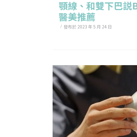
顎線、和雙下巴説B
醫美推薦
2023 年 5 月 24 日
發布於