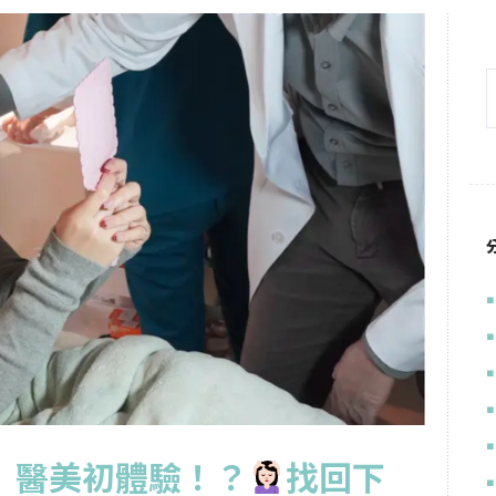
」醫美初體驗！？
找回下