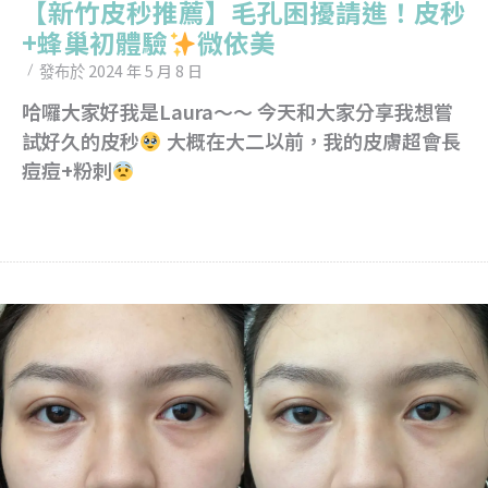
【新竹皮秒推薦】毛孔困擾請進！皮秒
+蜂巢初體驗
微依美
2024 年 5 月 8 日
發布於
哈囉大家好我是Laura～～ 今天和大家分享我想嘗
試好久的皮秒
大概在大二以前，我的皮膚超會長
痘痘+粉刺