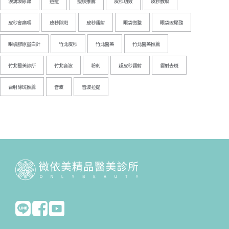
淚溝玻尿酸
痘痘
瘦臉推薦
皮秒功效
皮秒敷麻
皮秒會痛嗎
皮秒除斑
皮秒雷射
眼袋微整
眼袋玻尿酸
眼袋膠原蛋白針
竹北皮秒
竹北醫美
竹北醫美推薦
竹北醫美診所
竹北音波
粉刺
超皮秒雷射
雷射去斑
雷射除斑推薦
音波
音波拉提