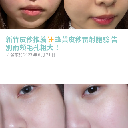
新竹皮秒推薦
蜂巢皮秒雷射體驗 告
別兩頰毛孔粗大！
2023 年 6 月 21 日
發布於