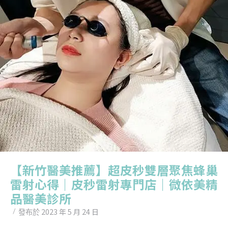
【新竹醫美推薦】超皮秒雙層聚焦蜂巢
雷射心得｜皮秒雷射專門店｜微依美精
品醫美診所
2023 年 5 月 24 日
發布於