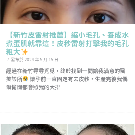
【新竹皮雷射推薦】縮小毛孔、養成水
煮蛋肌就靠這！皮秒雷射打擊我的毛孔
粗大
2024 年 5 月 15 日
發布於
經過在新竹尋尋覓覓，終於找到一間讓我滿意的醫
美診所
懷孕前一直固定有去皮秒，生產完後我偶
爾偷閒都會照我的大排