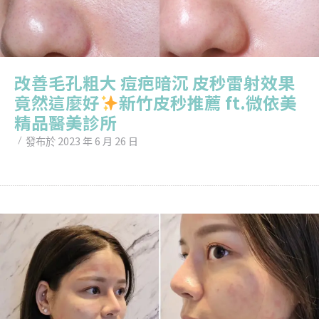
改善毛孔粗大 痘疤暗沉 皮秒雷射效果
竟然這麼好
新竹皮秒推薦 ft.微依美
精品醫美診所
2023 年 6 月 26 日
發布於