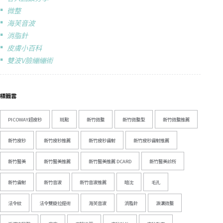
微整
海芙音波
消脂針
皮膚小百科
雙波V臉繃繃術
標籤雲
PICOWAY超皮秒
斑點
新竹微整
新竹微整型
新竹微整推薦
新竹皮秒
新竹皮秒推薦
新竹皮秒雷射
新竹皮秒雷射推薦
新竹醫美
新竹醫美推薦
新竹醫美推薦 DCARD
新竹醫美診所
新竹雷射
新竹音波
新竹音波推薦
暗沈
毛孔
法令紋
法令雙旋拉提術
海芙音波
消脂針
淚溝微整