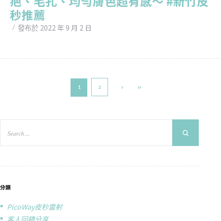
疤、毛孔、均勻膚色超有感～ #新竹皮
秒推薦
2022 年 9 月 2 日
發布於
2
1
分類
PicoWay皮秒雷射
客人回饋分享