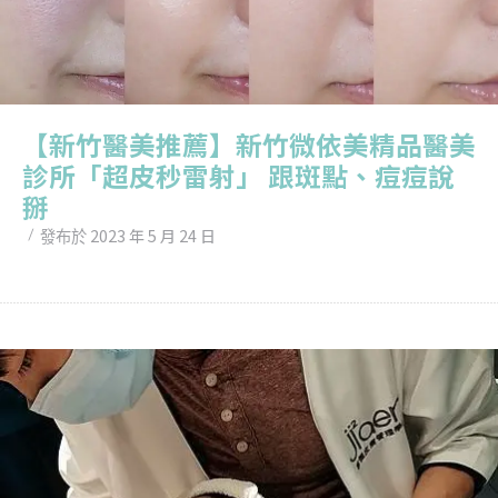
【新竹醫美推薦】新竹微依美精品醫美
診所「超皮秒雷射」 跟斑點、痘痘說
掰
2023 年 5 月 24 日
發布於