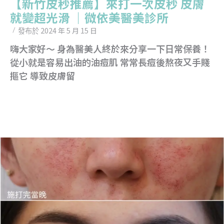
【新竹皮秒推薦】來打一次皮秒 皮膚
就變超光滑 ｜微依美醫美診所
2024 年 5 月 15 日
發布於
嗨大家好～ 身為醫美人終於來分享一下日常保養！
從小就是容易出油的油痘肌 常常長痘後熬夜又手賤
摳它 導致皮膚留