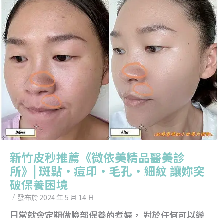
新竹皮秒推薦《微依美精品醫美診
所》| 斑點•痘印•毛孔•細紋 讓妳突
破保養困境
2024 年 5 月 14 日
發布於
日常就會定期做臉部保養的煮婦， 對於任何可以變