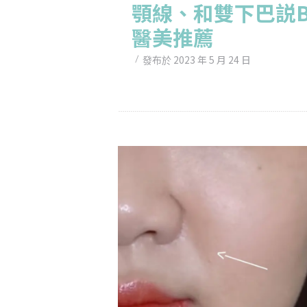
顎線、和雙下巴説B
醫美推薦
2023 年 5 月 24 日
發布於