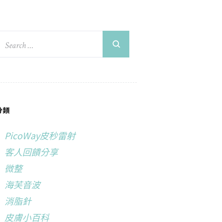
分類
PicoWay皮秒雷射
客人回饋分享
微整
海芙音波
消脂針
皮膚小百科