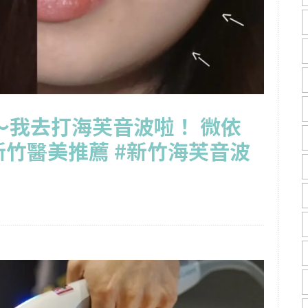
～我去打海芙音波啦！ 微依
新竹醫美推薦 #新竹海芙音波