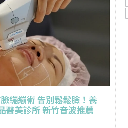
臉繃繃術 告別鬆鬆臉！養
品醫美診所 新竹音波推薦