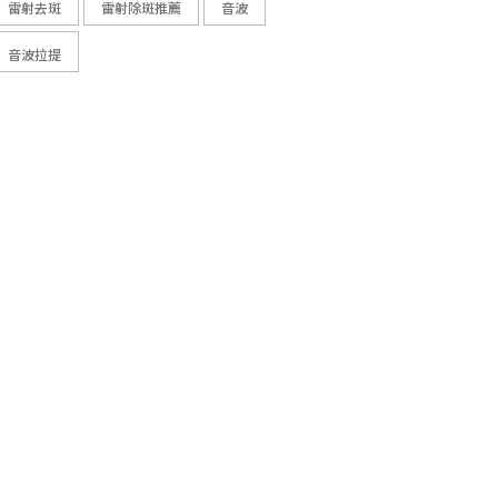
雷射去斑
雷射除斑推薦
音波
音波拉提