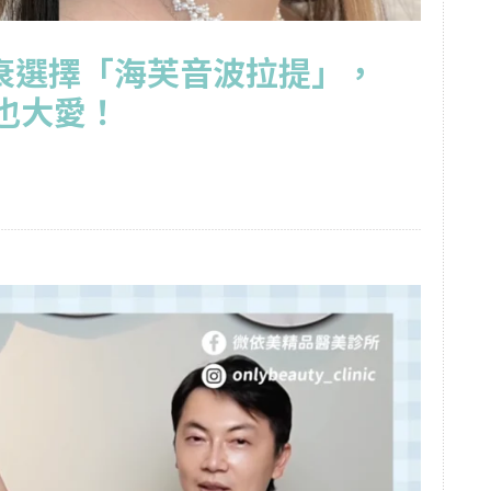
衰選擇「海芙音波拉提」，
a也大愛！