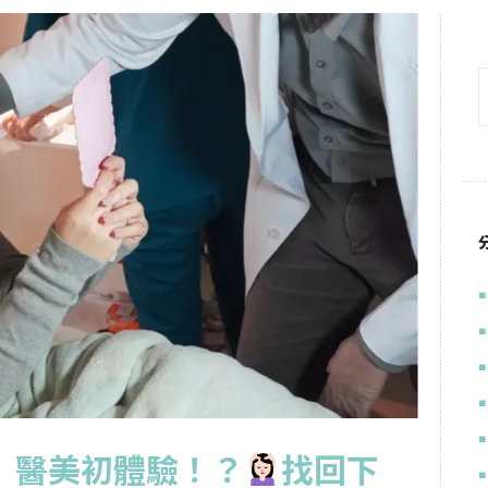
」醫美初體驗！？
找回下