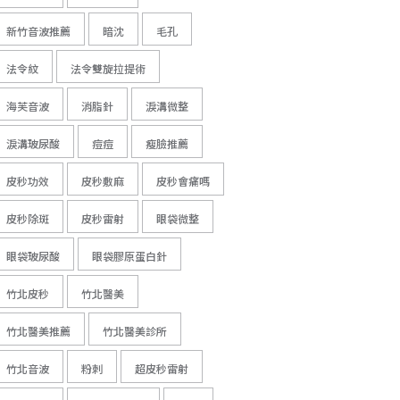
新竹音波推薦
暗沈
毛孔
法令紋
法令雙旋拉提術
海芙音波
消脂針
淚溝微整
淚溝玻尿酸
痘痘
瘦臉推薦
皮秒功效
皮秒敷麻
皮秒會痛嗎
皮秒除斑
皮秒雷射
眼袋微整
眼袋玻尿酸
眼袋膠原蛋白針
竹北皮秒
竹北醫美
竹北醫美推薦
竹北醫美診所
竹北音波
粉刺
超皮秒雷射