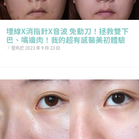
埋線X消指針X音波 免動刀！拯救雙下
巴、嘴邊肉！我的超有感醫美初體驗
2023 年 9 月 23 日
發布於