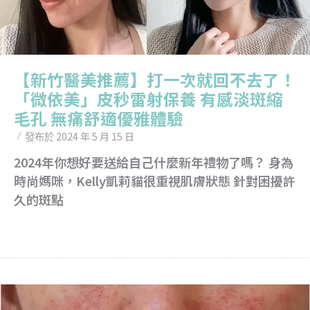
【新竹醫美推薦】打一次就回不去了！
「微依美」皮秒雷射保養 有感淡斑縮
毛孔 無痛舒適優雅體驗
2024 年 5 月 15 日
發布於
2024年你想好要送給自己什麼新年禮物了嗎？ 身為
時尚媽咪，Kelly凱莉貓很重視肌膚狀態 針對困擾許
久的斑點