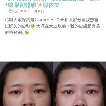
+蜂巢初體驗
微依美
2024 年 5 月 8 日
發布於
哈囉大家好我是Laura～～ 今天和大家分享我想嘗
試好久的皮秒
大概在大二以前，我的皮膚超會長
痘痘+粉刺