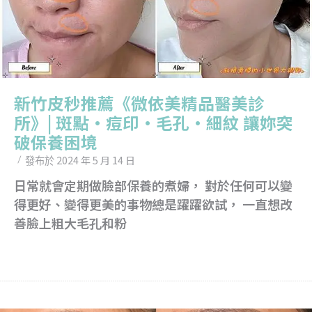
新竹皮秒推薦《微依美精品醫美診
所》| 斑點•痘印•毛孔•細紋 讓妳突
破保養困境
2024 年 5 月 14 日
發布於
日常就會定期做臉部保養的煮婦， 對於任何可以變
得更好、變得更美的事物總是躍躍欲試， 一直想改
善臉上粗大毛孔和粉