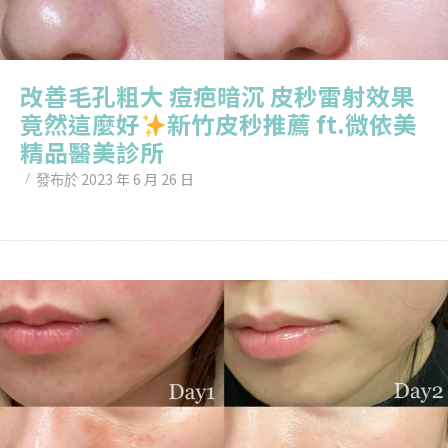
改善毛孔粗大 痘疤暗沉 皮秒雷射效果
竟然這麼好
新竹皮秒推薦 ft.微依美
精品醫美診所
2023 年 6 月 26 日
發布於