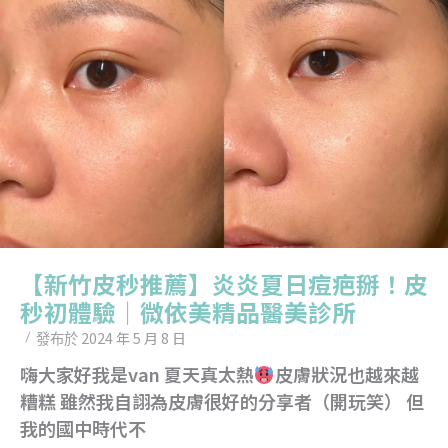
【新竹皮秒推薦】炎炎夏日痘疤掰！皮
秒初體驗｜微依美精品醫美診所
2024 年 5 月 8 日
發布於
嗨大家好我是van 夏天真太熱
皮膚狀況也越來越
糟糕 雖然我自詡為皮膚很好的分享者（開玩笑） 但
我的國中時代不