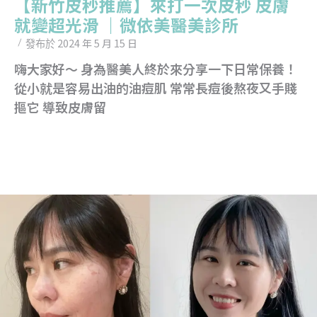
【新竹皮秒推薦】來打一次皮秒 皮膚
就變超光滑 ｜微依美醫美診所
2024 年 5 月 15 日
發布於
嗨大家好～ 身為醫美人終於來分享一下日常保養！
從小就是容易出油的油痘肌 常常長痘後熬夜又手賤
摳它 導致皮膚留