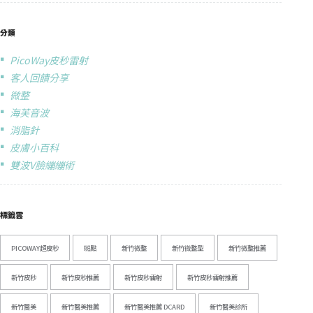
分類
PicoWay皮秒雷射
客人回饋分享
微整
海芙音波
消脂針
皮膚小百科
雙波V臉繃繃術
標籤雲
PICOWAY超皮秒
斑點
新竹微整
新竹微整型
新竹微整推薦
新竹皮秒
新竹皮秒推薦
新竹皮秒雷射
新竹皮秒雷射推薦
新竹醫美
新竹醫美推薦
新竹醫美推薦 DCARD
新竹醫美診所