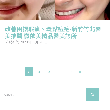
改善困擾瑕疵、斑點痘疤-新竹竹北醫
美推薦 微依美精品醫美診所
2023 年 6 月 26 日
發布於
2
3
…
1