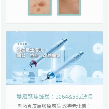
雙層聚焦蜂巢：1064&532波長
刺激真皮層膠原增生 改善老化肌：