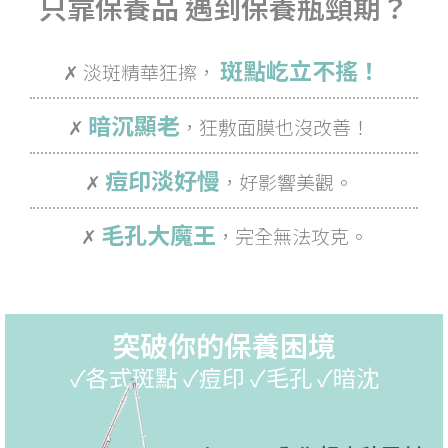
只靠保養品 遇到保養瓶頸期？
斑點屹立不搖！
✗ 淡斑精華狂擦，
暗沉顯老
✗
，狂敷面膜也沒改善！
痘印淡好慢
✗
，好影響美觀。
毛孔大魔王
✗
，完全無法攻克。
突破你的保養困境
✓各式斑點 ✓痘印 ✓毛孔 ✓暗沈