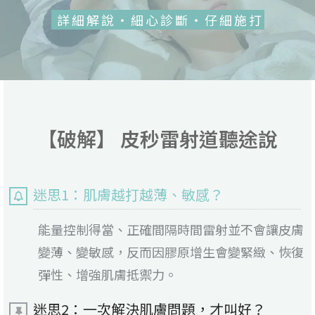
詳細解說・細心診斷・仔細施打
【破解】 皮秒雷射道聽途說
迷思1：肌膚越打越薄、敏感？
能量控制得當、正確間隔時間雷射並不會讓皮膚
變薄、變敏感，反而因膠原增生會變緊緻、恢復
彈性、增強肌膚抵禦力。
迷思2：一次解決肌膚問題，才叫好？