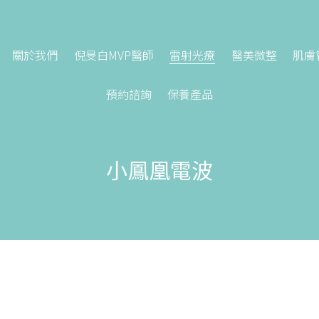
關於我們
倪旻白MVP醫師
雷射光療
醫美微整
肌膚
預約諮詢
保養產品
小鳳凰電波