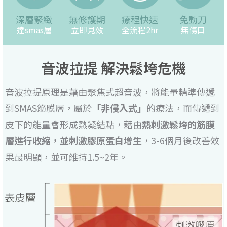
深層緊緻
無修護期
療程快速
免動刀
達smas層
立即見效
全流程2hr
無傷口
音波拉提 解決鬆垮危機
音波拉提原理是藉由聚焦式超音波，將能量精準傳遞
到SMAS筋膜層，屬於
「非侵入式」
的療法，而傳遞到
皮下的能量會形成熱凝結點，藉由
熱刺激鬆垮的筋膜
層進行收縮，並刺激膠原蛋白增生
，3-6個月後改善效
果最明顯，並可維持1.5~2年。