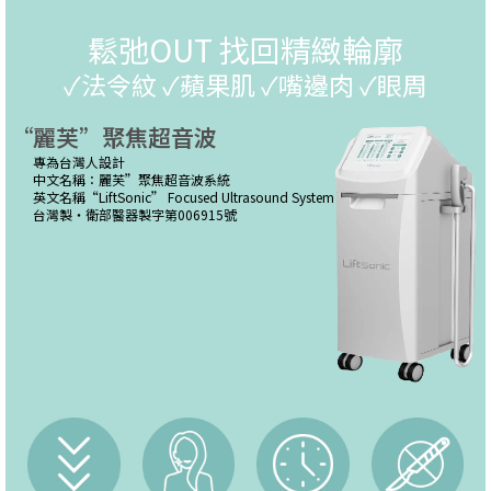
鬆弛OUT 找回精緻輪廓
✓法令紋 ✓蘋果肌 ✓嘴邊肉 ✓眼周
“麗芙”聚焦超音波
專為台灣人設計
中文名稱：麗芙”聚焦超音波系統
英文名稱“LiftSonic” Focused Ultrasound System
台灣製・衛部醫器製字第006915號