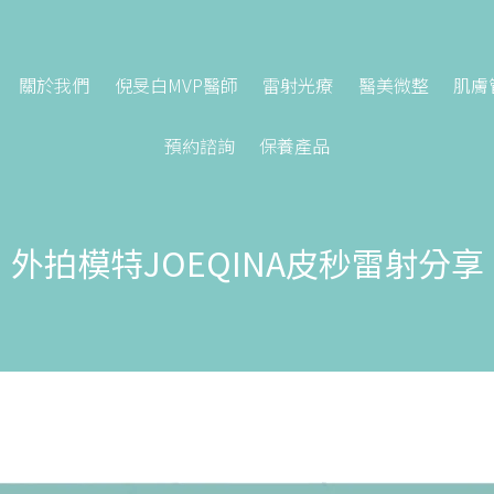
關於我們
倪旻白MVP醫師
雷射光療
醫美微整
肌膚
預約諮詢
保養產品
外拍模特JOEQINA皮秒雷射分享