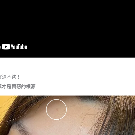
實還不夠！
素才是萬惡的根源