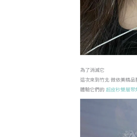
為了消滅它
這次來到竹北 微依美精品
體驗它們的
超皮秒雙層聚焦蜂