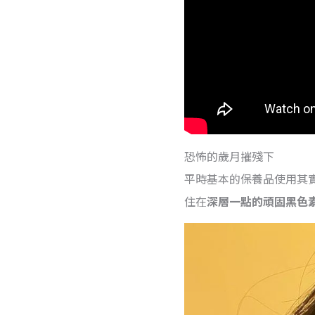
恐怖的歲月摧殘下
平時基本的保養品使用其
住在
深層一點的頑固黑色