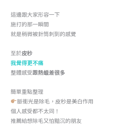
這邊跟大家形容一下
施打的那一瞬間
就是稍微被針筒刺到的感覺
至於
皮秒
我覺得更不痛
整體感受
跟熱蠟差很多
簡單重點整理
脈衝光是除毛，皮秒是美白作用
個人感受都不太同！
推薦給想除毛又怕黯沉的朋友