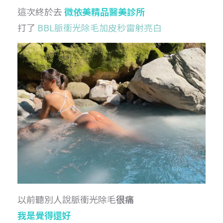
這次終於去
微依美精品醫美診所
打了
BBL脈衝光除毛加皮秒雷射亮白
以前聽別人說脈衝光除毛
很痛
我是覺得還好