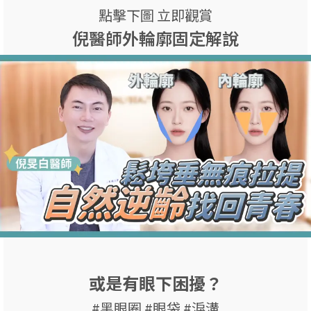
點擊下圖 立即觀賞
倪醫師外輪廓固定解說
或是有眼下困擾？
#黑眼圈 #眼袋 #淚溝