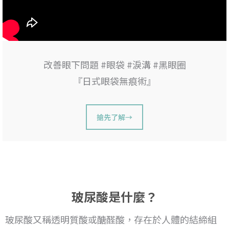
改善眼下問題 #眼袋 #淚溝 #黑眼圈
『日式眼袋無痕術』
搶先了解→
玻尿酸是什麼？
玻尿酸又稱透明質酸或醣醛酸，存在於人體的結締組