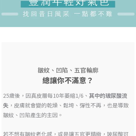
皺紋、凹陷、五官輪廓
總讓你不滿意？
25歲後，因真皮層每10年萎縮1/6、
其
中的玻尿酸流
失
，皮膚就會變的乾燥、鬆垮、彈性不再，也是
導致
皺紋、凹陷產生的主因
。
若不想有皺紋老化感，或是讓五官更精緻，
玻尿酸可