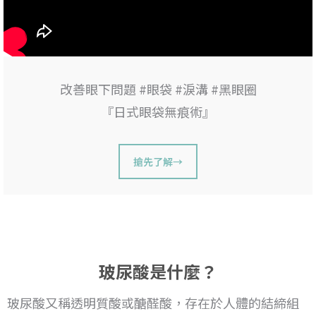
改善眼下問題 #眼袋 #淚溝 #黑眼圈
『日式眼袋無痕術』
搶先了解→
玻尿酸是什麼？
玻尿酸又稱透明質酸或醣醛酸，存在於人體的結締組