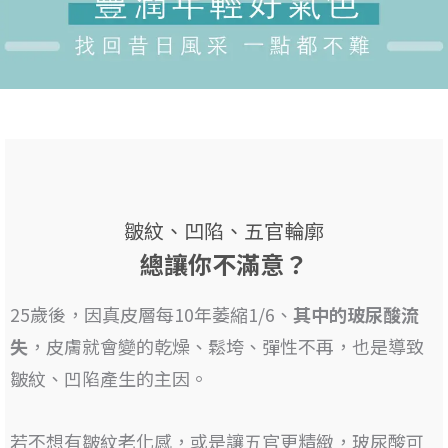
皺紋、凹陷、五官輪廓
總讓你不滿意？
25歲後，因真皮層每10年萎縮1/6、
其
中的玻尿酸流
失
，皮膚就會變的乾燥、鬆垮、彈性不再，也是
導致
皺紋、凹陷產生的主因
。
若不想有皺紋老化感，或是讓五官更精緻，
玻尿酸可