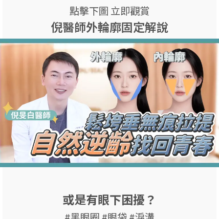
點擊下圖 立即觀賞
倪醫師外輪廓固定解說
或是有眼下困擾？
#黑眼圈 #眼袋 #淚溝