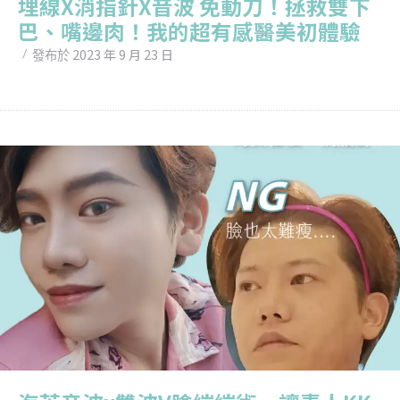
埋線X消指針X音波 免動刀！拯救雙下
巴、嘴邊肉！我的超有感醫美初體驗
2023 年 9 月 23 日
發布於