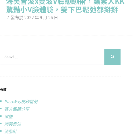
海芙音波x雙波V臉繃繃術，讓素人KK
驚豔小V臉體驗，雙下巴鬆弛都掰掰
2022 年 9 月 26 日
發布於
分類
PicoWay皮秒雷射
客人回饋分享
微整
海芙音波
消脂針