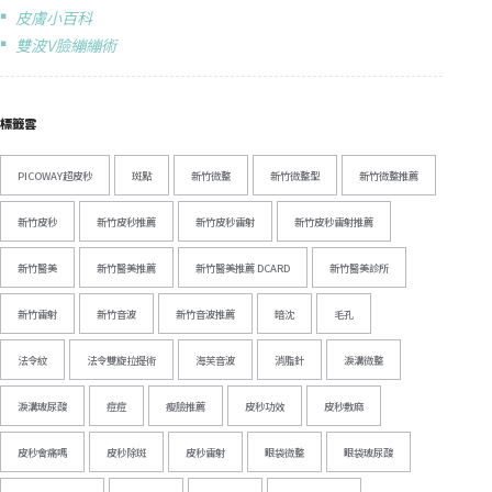
皮膚小百科
雙波V臉繃繃術
標籤雲
PICOWAY超皮秒
斑點
新竹微整
新竹微整型
新竹微整推薦
新竹皮秒
新竹皮秒推薦
新竹皮秒雷射
新竹皮秒雷射推薦
新竹醫美
新竹醫美推薦
新竹醫美推薦 DCARD
新竹醫美診所
新竹雷射
新竹音波
新竹音波推薦
暗沈
毛孔
法令紋
法令雙旋拉提術
海芙音波
消脂針
淚溝微整
淚溝玻尿酸
痘痘
瘦臉推薦
皮秒功效
皮秒敷麻
皮秒會痛嗎
皮秒除斑
皮秒雷射
眼袋微整
眼袋玻尿酸