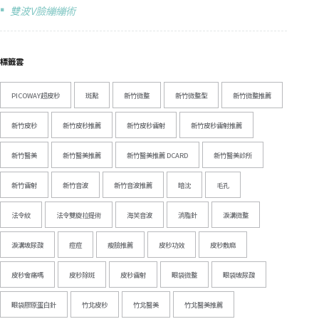
雙波V臉繃繃術
標籤雲
PICOWAY超皮秒
斑點
新竹微整
新竹微整型
新竹微整推薦
新竹皮秒
新竹皮秒推薦
新竹皮秒雷射
新竹皮秒雷射推薦
新竹醫美
新竹醫美推薦
新竹醫美推薦 DCARD
新竹醫美診所
新竹雷射
新竹音波
新竹音波推薦
暗沈
毛孔
法令紋
法令雙旋拉提術
海芙音波
消脂針
淚溝微整
淚溝玻尿酸
痘痘
瘦臉推薦
皮秒功效
皮秒敷麻
皮秒會痛嗎
皮秒除斑
皮秒雷射
眼袋微整
眼袋玻尿酸
眼袋膠原蛋白針
竹北皮秒
竹北醫美
竹北醫美推薦