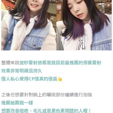
整體來說
皮秒雷射依舊是我目前最推薦的保養雷射
效果非常明顯且持久
個人私心覺得CP值真的很高
之後也想要針對臉上的曬斑部份繼續進行加強
推薦給跟我一樣
想要改善痘疤、毛孔或是黑色素問題的人喔！