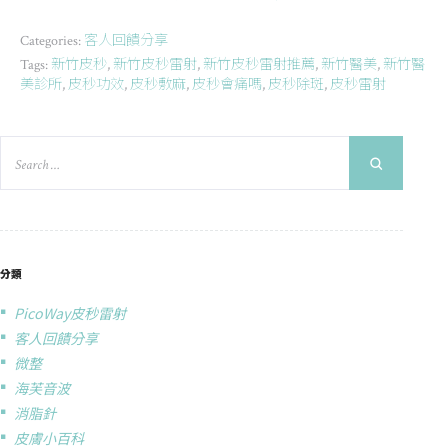
客人回饋分享
Categories:
新竹皮秒
新竹皮秒雷射
新竹皮秒雷射推薦
新竹醫美
新竹醫
Tags:
,
,
,
,
美診所
皮秒功效
皮秒敷麻
皮秒會痛嗎
皮秒除斑
皮秒雷射
,
,
,
,
,
分類
PicoWay皮秒雷射
客人回饋分享
微整
海芙音波
消脂針
皮膚小百科