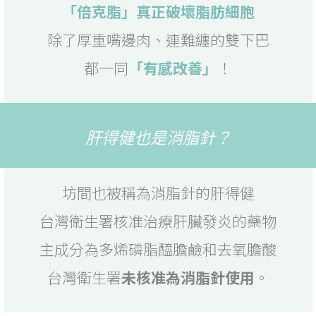
「倍克脂」真正破壞脂肪細胞
除了厚重嘴邊肉、連難纏的雙下巴
都一同
「有感改善」
！
肝得健也是消脂針？
坊間也被稱為消脂針的肝得健
台灣衛生署核准治療肝臟發炎的藥物
主成分為多烯磷脂醯膽鹼和去氧膽酸
台灣衛生署
未核准為消脂針使用
。