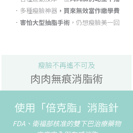
．多種瘦臉神器
，買來無效當作繳學費
．
害怕大型抽脂手術
，仍想瘦臉美一回
瘦臉不再遙不可及
肉肉無痕消脂術
使用「倍克脂」消脂針
FDA、衛福部核准的雙下巴治療藥物