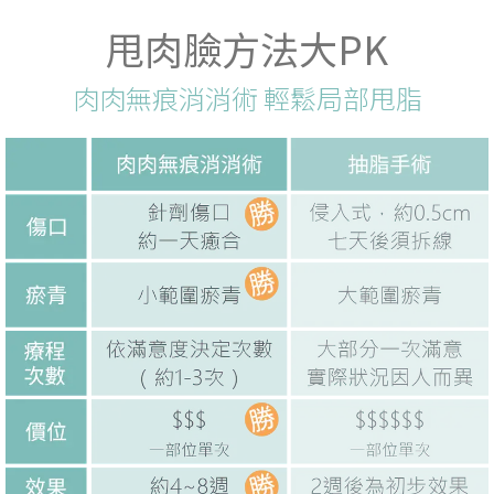
甩肉臉方法大PK
肉肉無痕消消術 輕鬆局部甩脂