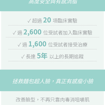
高度安全與有感消脂
20
✓ 超過
項臨床實驗
2,600
✓ 過
位受試者加入臨床實驗
1,600
✓ 過
位受試者接受治療
5年
✓ 長達
以上的長期追蹤
拯救麵包超人臉，真正有感瘦小臉
改善臉型，不再只靠肉毒消咀嚼肌