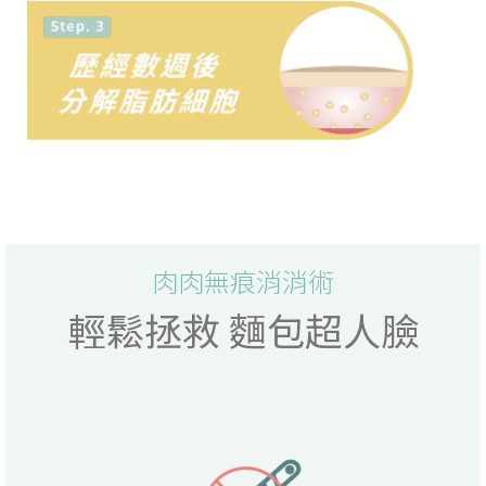
肉肉無痕消消術
輕鬆拯救 麵包超人臉