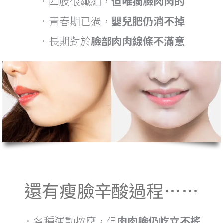
．四肢很纖細，
但唯獨臉肉肉的
．青春期已過，
嬰兒肥仍消不掉
．長期對於
臉部肉肉線條不滿意
還有瘦臉辛酸過程……
．各種運動按摩，但
肉肉臉仍屹立不搖