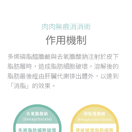
肉肉無痕消消術
作用機制
多烯磷脂醯膽鹼與去氧膽酸鈉注射於皮下
脂肪層時，造成脂肪細胞破壞，溶解後的
脂肪最後經由肝臟代謝排出體外，以達到
「消脂」的效果。