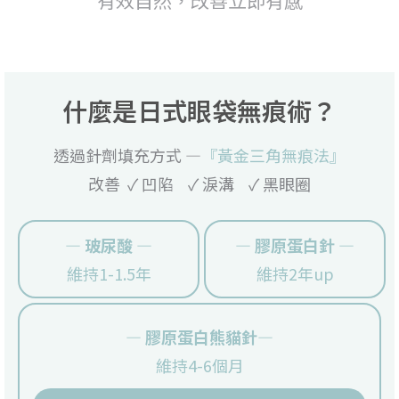
什麼是日式眼袋無痕術？
透過針劑填充方式 —
『黃金三角無痕法』
改善 ✓ 凹陷 ✓ 淚溝 ✓ 黑眼圈
— 玻尿酸 —
— 膠原蛋白針 —
維持1-1.5年
維持2年up
— 膠原蛋白熊貓針—
維持4-6個月