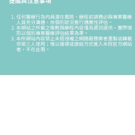
提醒與注意事項
任何醫療行為均具潛在風險，療程前請務必與專業醫療
人員充分溝通，依個別狀況進行適應性評估。
本網站之所載之衛教與療程內容僅為資訊提供，實際情
形以個別專業醫療評估結果為準。
本所網站內容禁止未經授權之網路服務業者重製或轉載
供第三人使用；惟以搜尋或連結方式進入本院官方網站
者，不在此限。