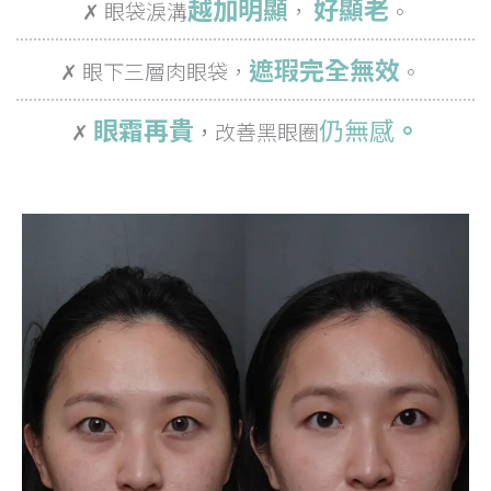
越加明顯
好顯老
✗ 眼袋淚溝
，
。
遮瑕完全無效
✗ 眼下三層肉眼袋，
。
眼霜再貴
仍
無感
。
✗
，
改善黑眼圈