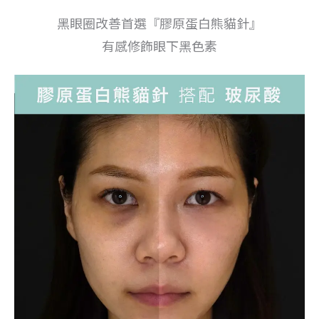
黑眼圈改善首選『膠原蛋白熊貓針』
有感修飾眼下黑色素