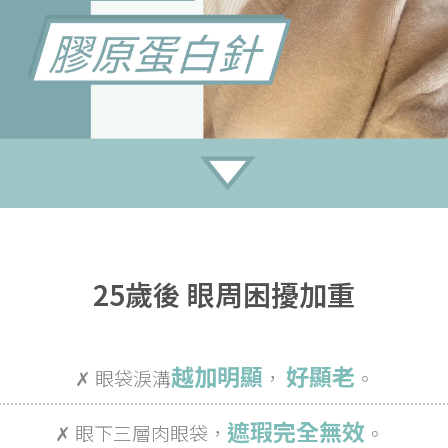
25歲後 眼周困擾加重
越加明顯
好顯老
✗ 眼袋淚溝
，
。
遮瑕完全無效
✗ 眼下三層肉眼袋，
。