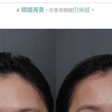
眼霜再貴
仍
無感
。
✗
，
改善黑眼圈