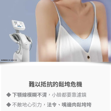
難以抵抗的鬆垮危機
◆
下顎線模糊不清
，小臉都要靠濾鏡
◆ 不敵地心引力，
法令、嘴邊肉鬆垮垮