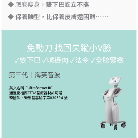
◆ 怎麼瘦身，
雙下巴屹立不搖
◆ 保養臉型，比保養皮膚還困難……
免動刀 找回失蹤小V臉
✓雙下巴 ✓嘴邊肉 ✓法令 ✓全臉緊緻
第三代｜海芙音波
英文名稱“
Ultraformer III
”
通過衛福部TFDA醫療器材許可證
韓國製・
衛部醫器輸字第030694 號