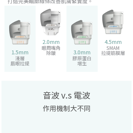
打造完美輪廓線條改善肌膚緊實度。
2.0mm
4.5mm
眼周嘴角
SMAM
1.5mm
3.0mm
除皺
拉提筋膜層
淺層
膠原蛋白
眉眼拉提
增生
音波 v.s 電波
作用機制大不同