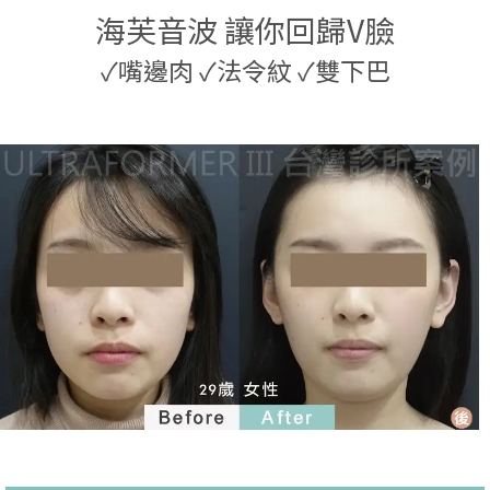
海芙音波 讓你回歸V臉
✓
嘴邊肉
✓
法令紋
✓
雙下巴