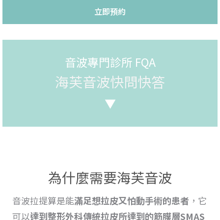
立即預約
音波專門診所 FQA
海芙音波快問快答
▼
為什麼需要海芙音波
音波拉提
算是能
滿足想
拉
皮又怕動手術的患者
，它
可以
達到整形外科傳統
拉皮所達到的筋膜層SMAS