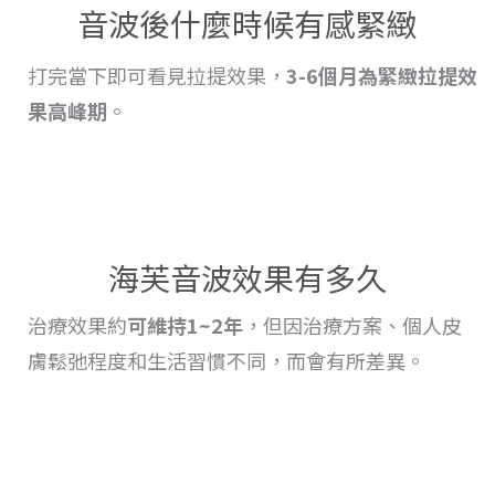
音波後什麼時候有感緊緻
打完當下即可看見拉提效果，
3-6個月為緊緻
拉提
效
果高峰期
。
海芙音波效果有多久
治療
效果
約
可維持1~2年
，但因治療方案、個人皮
膚鬆弛程度和生活習慣不同，而會
有
所差異。