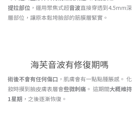
提拉
部位
，運用聚焦式超
音波
直接穿透到4.5mm深
層部位，讓原本鬆垮臉部的筋膜層緊實。
海芙音波有修復期嗎
術後不會有任何傷口
，肌膚會有一點點
腫脹
感。 化
妝時摸到臉皮膚表層會
些微刺痛
。 這期間
大概維持
1星期
，之後逐漸恢復
。