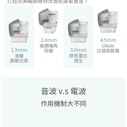
打造完美輪廓線條改善肌膚緊實度。
2.0mm
4.5mm
眼周嘴角
SMAM
1.5mm
3.0mm
除皺
拉提筋膜層
淺層
膠原蛋白
眉眼拉提
增生
音波 v.s 電波
作用機制大不同