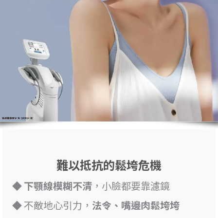
難以抵抗的鬆垮危機
◆
下顎線模糊不清
，小臉都要靠濾鏡
◆ 不敵地心引力，
法令、嘴邊肉鬆垮垮