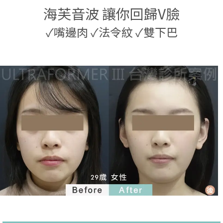
海芙音波 讓你回歸V臉
✓
嘴邊肉
✓
法令紋
✓
雙下巴