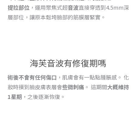
提拉
部位
，運用聚焦式超
音波
直接穿透到4.5mm深
層部位，讓原本鬆垮臉部的筋膜層緊實。
海芙音波有修復期嗎
術後不會有任何傷口
，肌膚會有一點點
腫脹
感。 化
妝時摸到臉皮膚表層會
些微刺痛
。 這期間
大概維持
1星期
，之後逐漸恢復
。