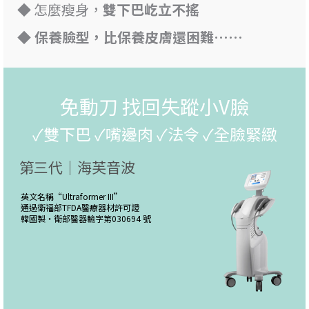
◆ 怎麼瘦身，
雙下巴屹立不搖
◆ 保養臉型，比保養皮膚還困難……
免動刀 找回失蹤小V臉
✓雙下巴 ✓嘴邊肉 ✓法令 ✓全臉緊緻
第三代｜海芙音波
英文名稱“
Ultraformer III
”
通過衛福部TFDA醫療器材許可證
韓國製・
衛部醫器輸字第030694 號