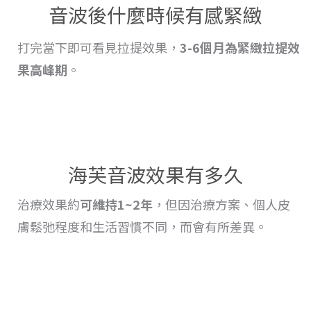
音波後什麼時候有感緊緻
打完當下即可看見拉提效果，
3-6個月為緊緻
拉提
效
果高峰期
。
海芙音波效果有多久
治療
效果
約
可維持1~2年
，但因治療方案、個人皮
膚鬆弛程度和生活習慣不同，而會
有
所差異。