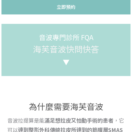
立即預約
音波專門診所 FQA
海芙音波快問快答
▼
為什麼需要海芙音波
音波拉提
算是能
滿足想
拉
皮又怕動手術的患者
，它
可以
達到整形外科傳統
拉皮所達到的筋膜層SMAS