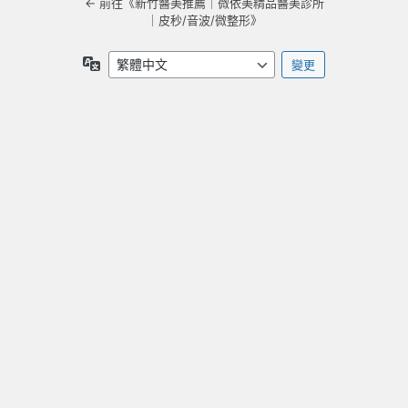
← 前往《新竹醫美推薦｜微依美精品醫美診所
｜皮秒/音波/微整形》
語
言