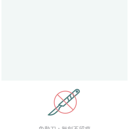
免動刀，無創不留疤