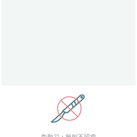
免動刀，無創不留疤