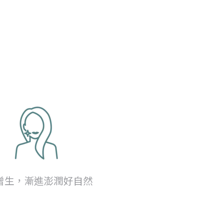
增生，漸進澎潤好自然