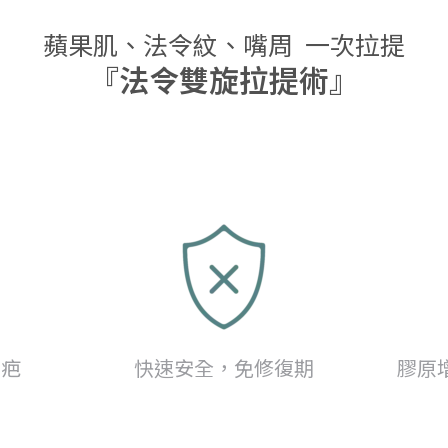
蘋果肌、法令紋、嘴周 一次拉提
『法令雙旋拉提術』
留疤
快速安全，免修復期
膠原