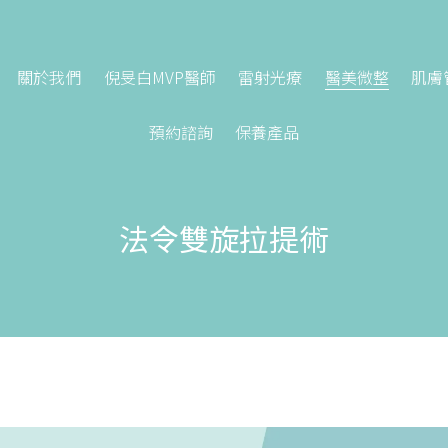
關於我們
倪旻白MVP醫師
雷射光療
醫美微整
肌膚
預約諮詢
保養產品
法令雙旋拉提術