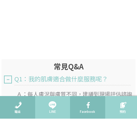
常見Q&A
Q1：我的肌膚適合做什麼服務呢？
Ａ：
每人膚況與膚質不同，建議到現場評估諮詢
了解過後，選擇適合您的服務。
電話
LINE
Facebook
預約
Q2：會不會強迫推銷呢？
Q3：我想體驗，直接過去店裡就可以了