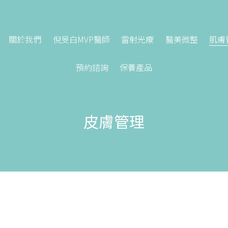
關於我們
倪旻白MVP醫師
雷射光療
醫美微整
肌膚
預約諮詢
保養產品
皮膚管理