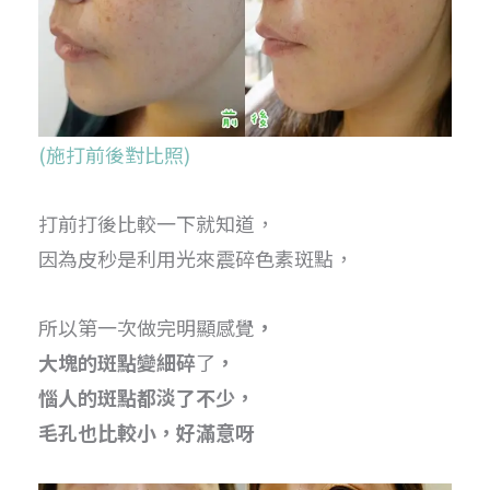
(施打前後對比照)
打前打後比較一下就知道，
因為皮秒是利用光來震碎色素斑點，
所以第一次做完明顯感覺
，
大塊的斑點變細碎
了
，
惱人的斑點都淡了不少，
毛孔也比較小，好滿意呀