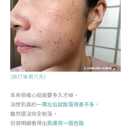
(施打後第六天)
本來很擔心結痂要多久才掉，
沒想到真的
一周左右就脫落得差不多，
雖然還沒完全脫落，
但很明顯看得出
肌膚亮一個色階