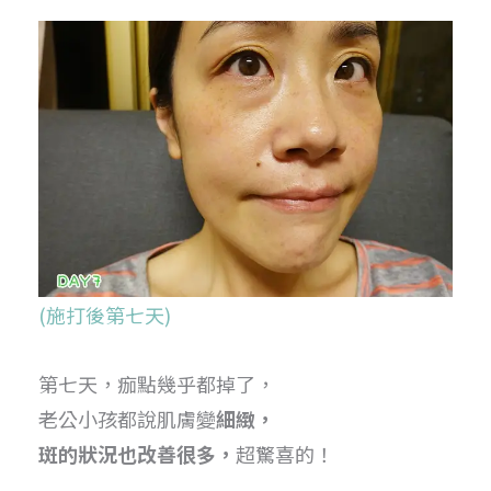
(施打後第七天)
第七天，痂點幾乎都掉了，
老公小孩都說肌膚變
細緻，
斑的狀況也改善很多，
超驚喜的！