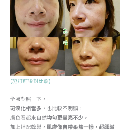
(施打前後對比照)
全臉對照一下，
斑淡化相當多
，也比較不明顯，
膚色看起來自然
均勻更變亮不少，
加上搭配蜂巢，
肌膚像自帶柔焦一樣，超細緻