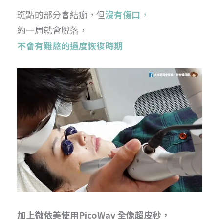
斑點的部分會結痂，但
沒有傷口
，
約一周就會脫落，
不會有難熬的過度恢復時期
加上微依美使用PicoWay 全像超皮秒，