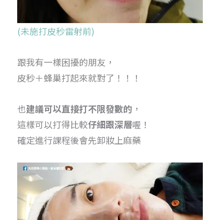
(未施打皮秒雷射前)
跟我有一樣困擾的朋友，
皮秒＋蜂巢打起來就對了！！！
也
建議可以直接打不限發數的
，
這樣可以打得比較
仔細跟深層
喔！
確定進行課程後會先卸妝上麻藥