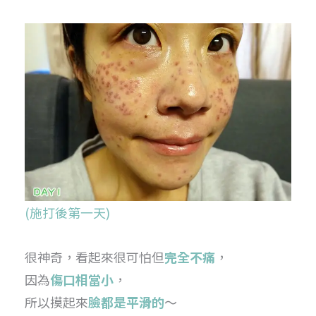
(施打後第一天)
很神奇，看起來很可怕但
完全不痛
，
因為
傷口相當小
，
所以摸起來
臉都是平滑的
～