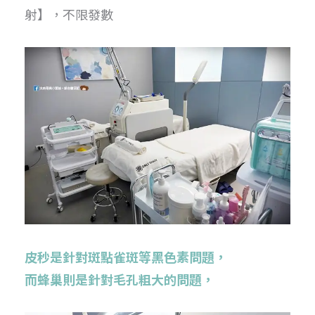
射】，不限發數
皮秒是針對斑點雀斑等黑色素問題，
而蜂巢則是針對毛孔粗大的問題，