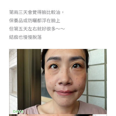
第兩三天會覺得臉比較油，
保養品或防曬都浮在臉上
但第五天左右就好很多～～
結痂也慢慢脫落