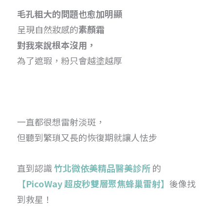
毛孔粗大的問題也愈加明顯
呈現自然妝感的
素顏霜
對我來說根本沒用，
為了遮瑕，粉只會越塗越厚
一直都很想雷射淡斑，
但聽到繁瑣又長的恢復期就讓人怯步
直到認識
竹北微依美精品醫美診所
的
【PicoWay 超皮秒雙層聚焦蜂巢雷射】
後像找
到救星！