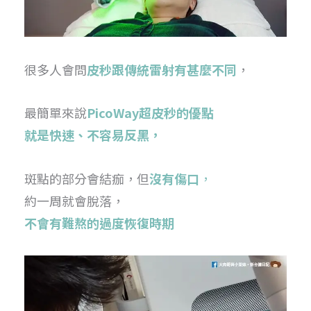
很多人會問
皮秒跟傳統雷射有甚麼不同
，
最簡單來說
PicoWay超皮秒的優點
就是快速、不容易反黑，
斑點的部分會結痂，但
沒有傷口
，
約一周就會脫落，
不會有難熬的過度恢復時期