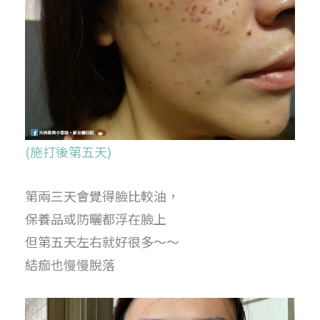
(施打後第五天)
第兩三天會覺得臉比較油，
保養品或防曬都浮在臉上
但第五天左右就好很多～～
結痂也慢慢脫落