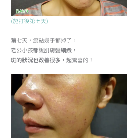
(施打後第七天)
第七天，痂點幾乎都掉了，
老公小孩都說肌膚變
細緻，
斑的狀況也改善很多，
超驚喜的！