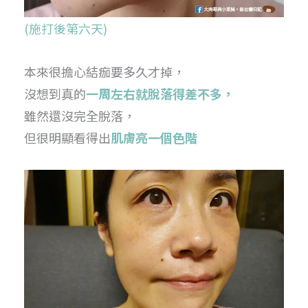
(施打後第六天)
本來很擔心結痂要多久才掉，
沒想到真的
一周左右就脫落得差不多，
雖然還沒完全脫落，
但很明顯看得出
肌膚亮一個色階