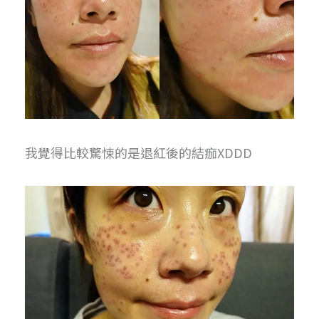
我覺得比較驚悚的是退紅後的結痂XDDD