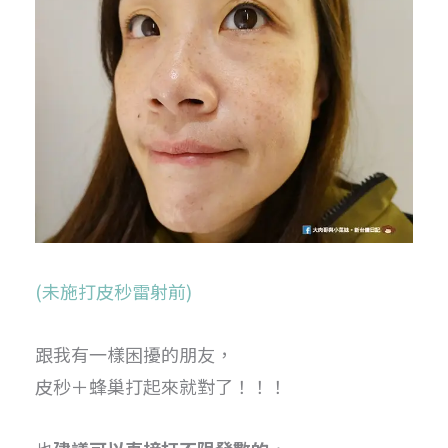
(未施打皮秒雷射前)
跟我有一樣困擾的朋友，
皮秒＋蜂巢打起來就對了！！！