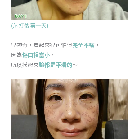
(施打後第一天)
很神奇，看起來很可怕但
完全不痛
，
因為
傷口相當小
，
所以摸起來
臉都是平滑的
～