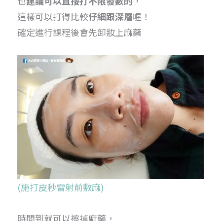
也
建議可以直接打不限發數的
，
這樣可以打得比較
仔細跟深層
喔！
確定進行課程後會先卸妝上麻藥
(施打皮秒雷射前敷麻)
時間到就可以擦掉麻藥，