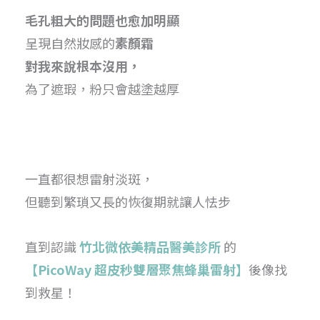
毛孔粗大的問題也愈加明顯
呈現自然妝感的
素顏霜
對我來說根本沒用，
為了遮瑕，粉只會越塗越厚
一直都很想雷射淡斑，
但聽到繁瑣又長的恢復期就讓人怯步
直到認識
竹北微依美精品醫美診所
的
【PicoWay 超皮秒雙層聚焦蜂巢雷射】
後像找
到救星！