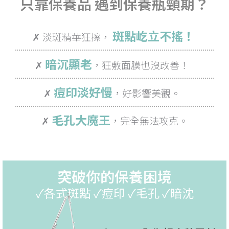
只靠保養品 遇到保養瓶頸期？
斑點屹立不搖！
✗ 淡斑精華狂擦，
暗沉顯老
✗
，狂敷面膜也沒改善！
痘印淡好慢
✗
，好影響美觀。
毛孔大魔王
✗
，完全無法攻克。
突破你的保養困境
✓各式斑點 ✓痘印 ✓毛孔 ✓暗沈