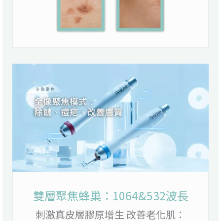
雙層聚焦蜂巢：1064&532波長
刺激真皮層膠原增生 改善老化肌：