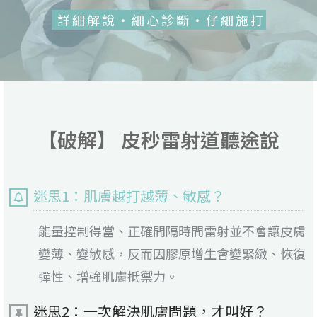
詳細解說・細心診斷・仔細施打
【破解】 皮秒雷射道聽途說
迷思1：肌膚越打越薄、敏感？
能量控制得當、正確間隔時間雷射並不會讓皮膚
變薄、變敏感，反而因膠原增生會變緊緻、恢復
彈性、增強肌膚抵禦力。
迷思2：一次解決肌膚問題，才叫好？