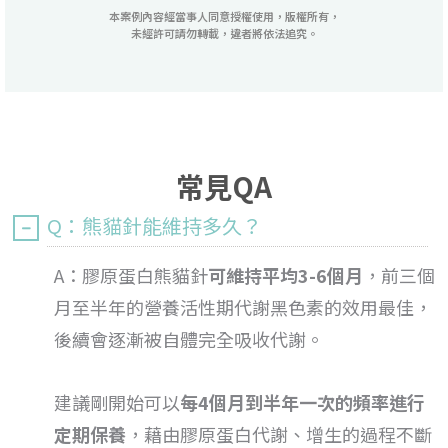
本案例內容經當事人同意授權使用，版權所有，
未經許可請勿轉載，違者將依法追究。
常見QA
Q：熊貓針能維持多久？
A：膠原蛋白熊貓針
可維持平均3-6個月
，前三個
月至半年的營養活性期代謝黑色素的效用最佳，
後續會逐漸被自體完全吸收代謝。
建議剛開始可以
每4個月到半年一次的頻率進行
定期保養
，藉由膠原蛋白代謝、增生的過程不斷