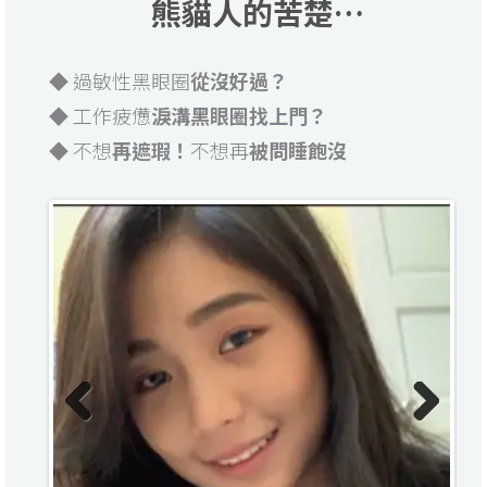
熊貓人的苦楚…
◆ 過敏性黑眼圈
從沒好過？
◆ 工作疲憊
淚溝黑眼圈找上門？
◆ 不想
再遮瑕！
不想再
被問睡飽沒
Previo
Next
us