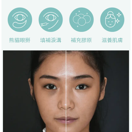
熊貓眼掰
填補淚溝
補充膠原
滋養肌膚