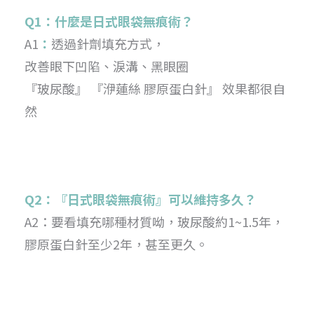
Q1：什麼是日式眼袋無痕術？
A1
：
透過針劑填充方式，
改善眼下凹陷、淚溝、黑眼圈
『玻尿酸』 『洢蓮絲 膠原蛋白針』 效果都很自
然
Q2：『日式眼袋無痕術』可以維持多久？
A2：要看填充哪種材質呦，玻尿酸約1~1.5年，
膠原蛋白針至少2年，甚至更久。