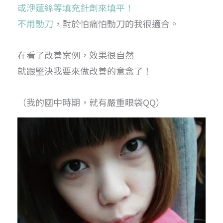
或洢蓮絲等填充針劑來填平！
不用動刀
，對於怕痛怕動刀的我很適合。
在看了改善案例，效果很自然
就跟堅決我要來做改善的意念了！
（我的國中時期，就有嚴重眼袋QQ）