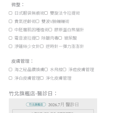
微整：
日式眼袋無痕術
雙旋法令拉提術
貴氣逆齡術
雙波V臉繃繃術
中胚層肌因種植術
膠原蛋白熊貓針
電音波拉提
除皺肉毒
玻尿酸
洢蓮絲少女針
逆時針－彈力澎澎針
皮膚管理：
海之秘晶鑽煥膚
水飛梭
淨痘皮膚管理
淨白皮膚管理
淨化皮膚管理
竹北旗艦店-醫診日：