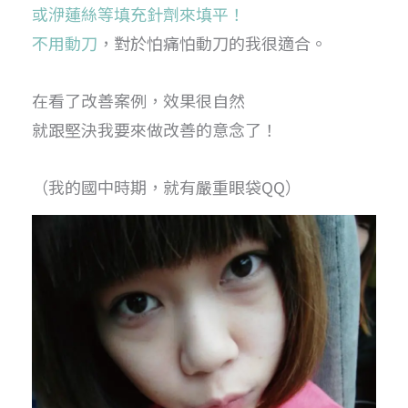
或洢蓮絲等填充針劑來填平！
不用動刀
，對於怕痛怕動刀的我很適合。
在看了改善案例，效果很自然
就跟堅決我要來做改善的意念了！
（我的國中時期，就有嚴重眼袋QQ）