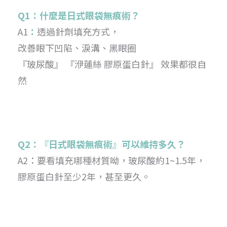
Q1：什麼是日式眼袋無痕術？
A1
：
透過針劑填充方式，
改善眼下凹陷、淚溝、黑眼圈
『玻尿酸』 『洢蓮絲 膠原蛋白針』 效果都很自
然
Q2：『日式眼袋無痕術』可以維持多久？
A2：要看填充哪種材質呦，玻尿酸約1~1.5年，
膠原蛋白針至少2年，甚至更久。