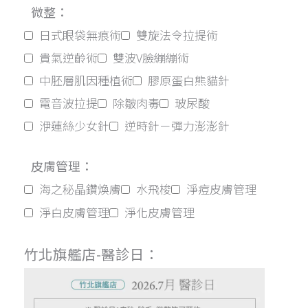
微整：
日式眼袋無痕術
雙旋法令拉提術
貴氣逆齡術
雙波V臉繃繃術
中胚層肌因種植術
膠原蛋白熊貓針
電音波拉提
除皺肉毒
玻尿酸
洢蓮絲少女針
逆時針－彈力澎澎針
皮膚管理：
海之秘晶鑽煥膚
水飛梭
淨痘皮膚管理
淨白皮膚管理
淨化皮膚管理
竹北旗艦店-醫診日：