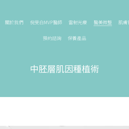
關於我們
倪旻白MVP醫師
雷射光療
醫美微整
肌膚
預約諮詢
保養產品
中胚層肌因種植術