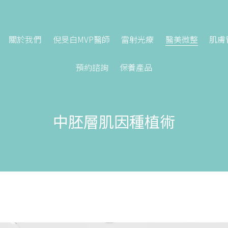
關於我們
倪旻白MVP醫師
雷射光療
醫美微整
肌膚
預約諮詢
保養產品
中胚層肌因種植術