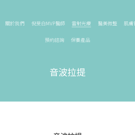
關於我們
倪旻白MVP醫師
雷射光療
醫美微整
肌膚
預約諮詢
保養產品
音波拉提