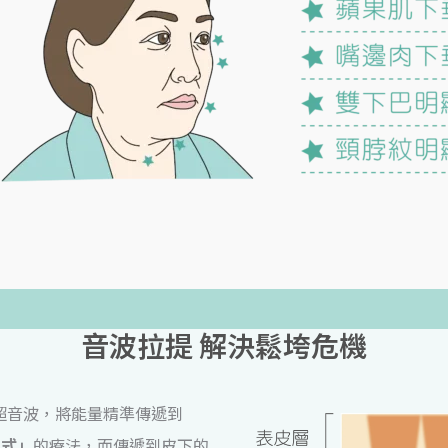
音波拉提 解決鬆垮危機
超音波，將能量精準傳遞到
入式」
的療法，而傳遞到皮下的