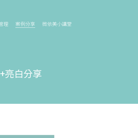
管理
案例分享
微依美小講堂
毛+亮白分享