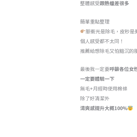
整體感受
跟熱蠟差很多
簡單重點整理
脈衝光是除毛，皮秒是
個人感受都不太同！
推薦給想除毛又怕黯沉的
最後我一定要
呼籲各位女
一定要體驗一下
無毛+月經時使用棉條
除了好清潔外
清爽感提升大概100%