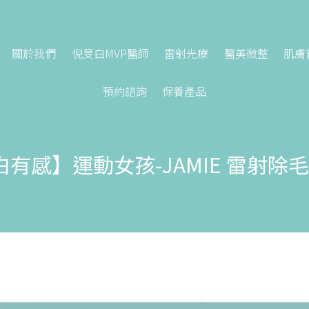
關於我們
倪旻白MVP醫師
雷射光療
醫美微整
肌膚
預約諮詢
保養產品
有感】運動女孩-JAMIE 雷射除