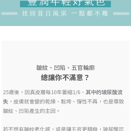
皺紋、凹陷、五官輪廓
總讓你不滿意？
25歲後，因真皮層每10年萎縮1/6、
其
中的玻尿酸流
失
，皮膚就會變的乾燥、鬆垮、彈性不再，也是
導致
皺紋、凹陷產生的主因
。
若不想有皺紋老化感，或是讓五官更精緻，
玻尿酸可