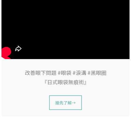
改善眼下問題 #眼袋 #淚溝 #黑眼圈
『日式眼袋無痕術』
搶先了解→