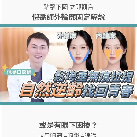
點擊下圖 立即觀賞
倪醫師外輪廓固定解說
或是有眼下困擾？
#黑眼圈 #眼袋 #淚溝