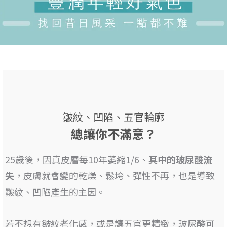
皺紋、凹陷、五官輪廓
總讓你不滿意？
25歲後，因真皮層每10年萎縮1/6、
其
中的玻尿酸流
失
，皮膚就會變的乾燥、鬆垮、彈性不再，也是
導致
皺紋、凹陷產生的主因
。
若不想有皺紋老化感，或是讓五官更精緻，
玻尿酸可