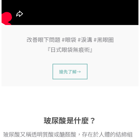
改善眼下問題 #眼袋 #淚溝 #黑眼圈
『日式眼袋無痕術』
搶先了解→
玻尿酸是什麼？
玻尿酸又稱透明質酸或醣醛酸，存在於人體的結締組