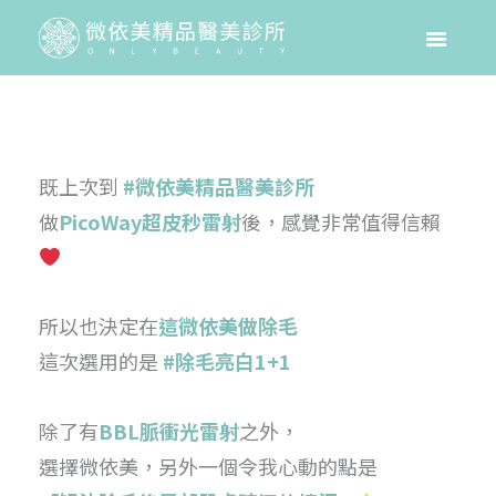
既上次到
#微依美精品醫美診所
做
PicoWay超皮秒雷射
後，感覺非常值得信賴
所以也決定在
這微依美做除毛
這次選用的是
#
除毛亮白1+1
除了有
BBL脈衝光雷射
之外，
選擇微依美，另外一個令我心動的點是