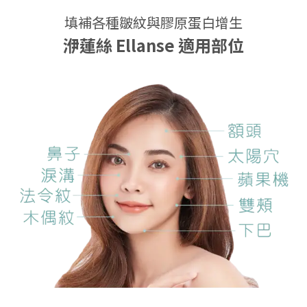
填補各種皺紋與膠原蛋白增生
洢蓮絲 Ellanse
適用部位