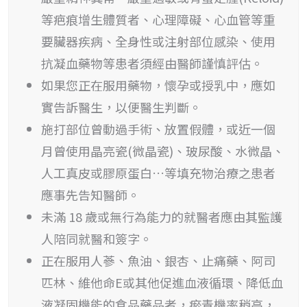
等疤痕增生體質者、心理障礙、心血管等重
要臟器疾病、全身性或注射部位感染、使用
抗凝血藥物等患者須經由醫師謹慎評估。
如果您正在服用藥物，懷孕或授乳中，應如
實告訴醫生，以便醫生判斷。
施打部位曾動過手術、放置假體，或近一個
月曾使用晶亮瓷(微晶瓷)、玻尿酸、水微晶、
人工真皮或膠原蛋白…等填充物治療之患者
應事先告知醫師。
未滿 18 歲或無行為能力的就醫者應由其監護
人陪同就醫和簽字。
正在服用人蔘、魚油、銀杏、止痛藥、阿司
匹林、維他命E或其他促進血液循環、降低血
液凝固機能的食品藥品者，瘀青機率稍高，