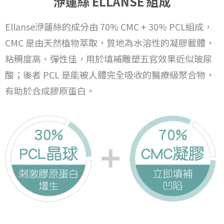
洢蓮絲 ELLANSE 組成
Ellanse洢蓮絲的成分由 70% CMC + 30% PCL組成，
CMC 是由天然植物萃取，質地為水溶性的凝膠載體，
粘稠度高、彈性佳，用於填補雕塑五官效果近似玻尿
酸；後者 PCL 是能被人體完全吸收的醫療級聚合物，
有助於合成膠原蛋白。