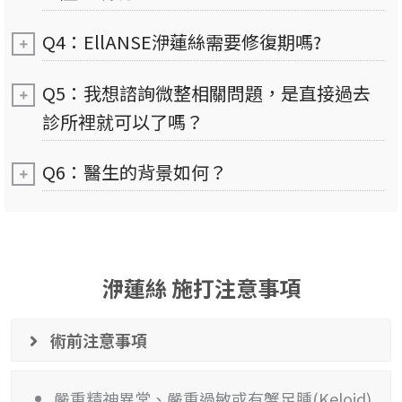
Q4：EllANSE洢蓮絲需要修復期嗎?
Q5：我想諮詢微整相關問題，是直接過去
診所裡就可以了嗎？
Q6：醫生的背景如何？
洢蓮絲 施打注意事項
術前注意事項
嚴重精神異常、嚴重過敏或有蟹足腫(Keloid)