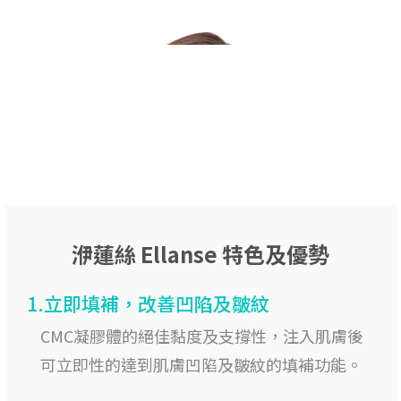
洢蓮絲 Ellanse 特色及優勢
1.立即填補，改善凹陷及皺紋
CMC凝膠體的絕佳黏度及支撐性，注入肌膚後
可立即性的達到肌膚凹陷及皺紋的填補功能。