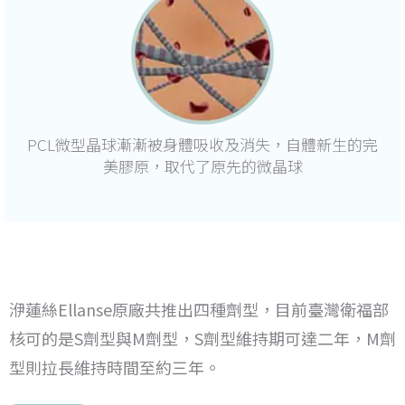
PCL微型晶球漸漸被身體吸收及消失，自體新生的完
美膠原，取代了原先的微晶球
洢蓮絲Ellanse原廠共推出四種劑型，目前臺灣衛福部
核可的是S劑型與M劑型，S劑型維持期可達二年，M劑
型則拉長維持時間至約三年。