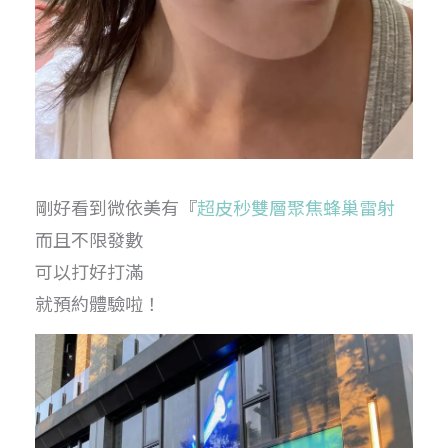
剛好看到微依美有『
超皮秒雙層聚焦蜂巢雷射
而且不限發數
可以打好打滿
就預約體驗啦！