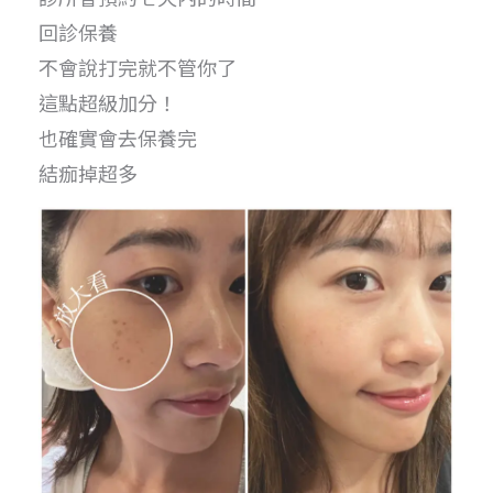
回診保養
不會說打完就不管你了
這點超級加分！
也確實會去保養完
結痂掉超多