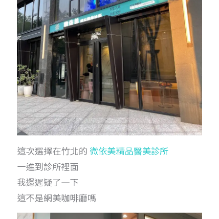
這次選擇在竹北的
微依美精品醫美診所
一進到診所裡面
我還遲疑了一下
這不是網美咖啡廳嗎