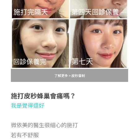
了解更多 > 皮秒雷射
施打皮秒蜂巢
會痛嗎？
我是覺得還好
微依美的醫生很細心的施打
若有不舒服