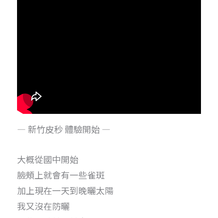
— 新竹皮秒 體驗開始 —
大概從國中開始
臉頰上就會有一些雀斑
加上現在一天到晚曬太陽
我又沒在防曬