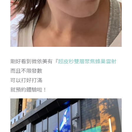
剛好看到微依美有『
超皮秒雙層聚焦蜂巢雷射
而且不限發數
可以打好打滿
就預約體驗啦！