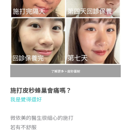
了解更多 > 皮秒雷射
施打皮秒蜂巢
會痛嗎？
我是覺得還好
微依美的醫生很細心的施打
若有不舒服