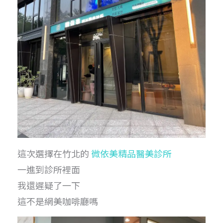
這次選擇在竹北的
微依美精品醫美診所
一進到診所裡面
我還遲疑了一下
這不是網美咖啡廳嗎