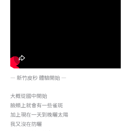
— 新竹皮秒 體驗開始 —
大概從國中開始
臉頰上就會有一些雀斑
加上現在一天到晚曬太陽
我又沒在防曬