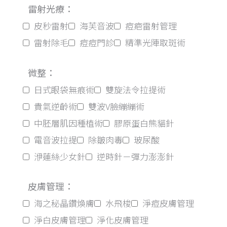
雷射光療：
皮秒雷射
海芙音波
痘疤雷射管理
雷射除毛
痘痘門診
精準光陣取斑術
微整：
日式眼袋無痕術
雙旋法令拉提術
貴氣逆齡術
雙波V臉繃繃術
中胚層肌因種植術
膠原蛋白熊貓針
電音波拉提
除皺肉毒
玻尿酸
洢蓮絲少女針
逆時針－彈力澎澎針
皮膚管理：
海之秘晶鑽煥膚
水飛梭
淨痘皮膚管理
淨白皮膚管理
淨化皮膚管理