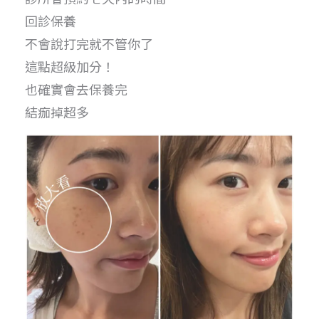
回診保養
不會說打完就不管你了
這點超級加分！
也確實會去保養完
結痂掉超多