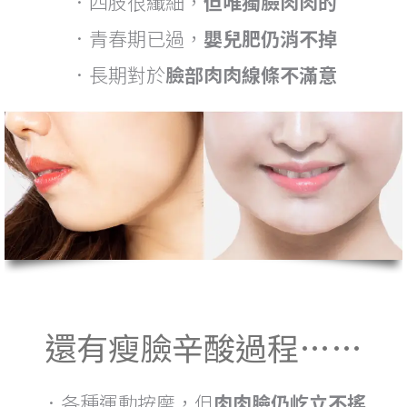
．四肢很纖細，
但唯獨臉肉肉的
．青春期已過，
嬰兒肥仍消不掉
．長期對於
臉部肉肉線條不滿意
還有瘦臉辛酸過程……
．各種運動按摩，但
肉肉臉仍屹立不搖