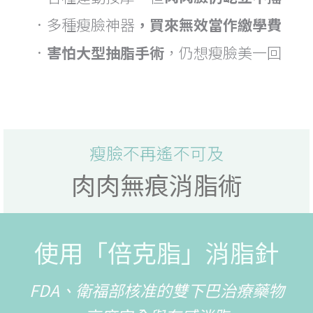
．多種瘦臉神器
，買來無效當作繳學費
．
害怕大型抽脂手術
，仍想瘦臉美一回
瘦臉不再遙不可及
肉肉無痕消脂術
使用「倍克脂」消脂針
FDA、衛福部核准的雙下巴治療藥物