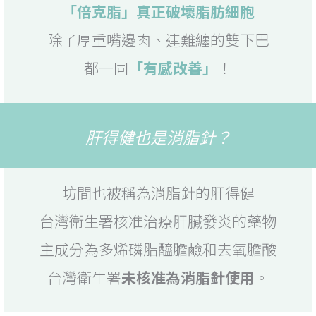
「倍克脂」真正破壞脂肪細胞
除了厚重嘴邊肉、連難纏的雙下巴
都一同
「有感改善」
！
肝得健也是消脂針？
坊間也被稱為消脂針的肝得健
台灣衛生署核准治療肝臟發炎的藥物
主成分為多烯磷脂醯膽鹼和去氧膽酸
台灣衛生署
未核准為消脂針使用
。