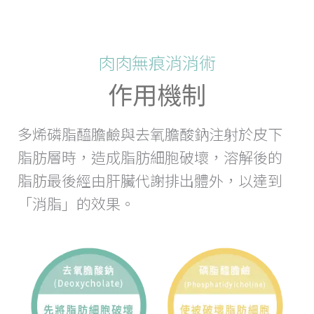
肉肉無痕消消術
作用機制
多烯磷脂醯膽鹼與去氧膽酸鈉注射於皮下
脂肪層時，造成脂肪細胞破壞，溶解後的
脂肪最後經由肝臟代謝排出體外，以達到
「消脂」的效果。