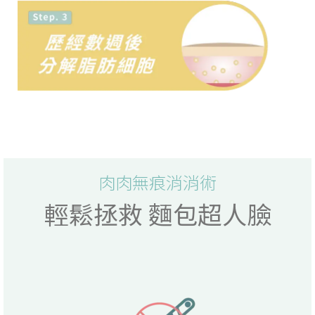
肉肉無痕消消術
輕鬆拯救 麵包超人臉