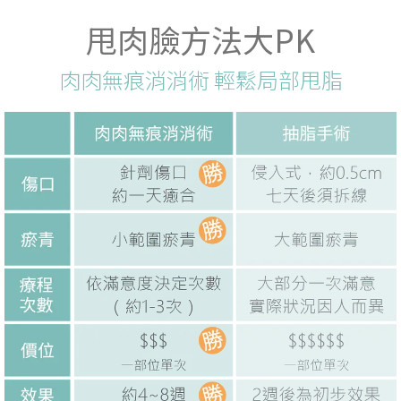
甩肉臉方法大PK
肉肉無痕消消術 輕鬆局部甩脂