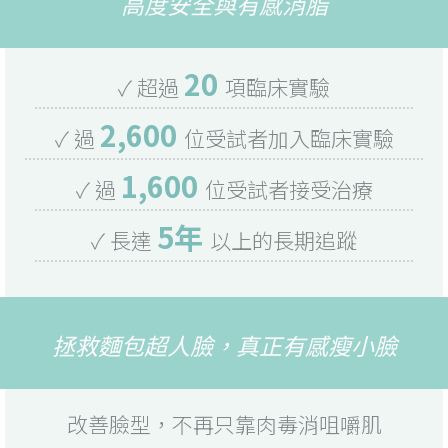
高度安全與有感消脂
20
✓ 超過
項臨床實驗
2,600
✓ 過
位受試者加入臨床實驗
1,600
✓ 過
位受試者接受治療
5年
✓ 長達
以上的長期追蹤
拯救麵包超人臉，真正有感瘦小臉
改善臉型，不再只靠肉毒消咀嚼肌