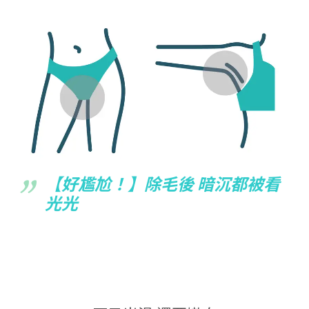
【好尷尬！】除毛後 暗沉都被看
光光