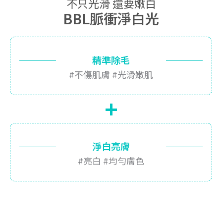
不只光滑 還要嫩白
BBL脈衝淨白光
精準除毛
#不傷肌膚 #光滑嫩肌
+
淨白亮膚
#亮白 #均勻膚色