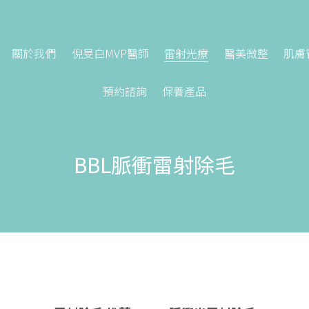
關於我們
倪旻白MVP醫師
雷射光療
醫美微整
肌膚
預約諮詢
保養產品
BBL脈衝雷射除毛