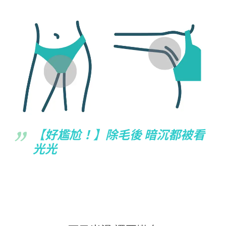
【好尷尬！】除毛後 暗沉都被看
光光