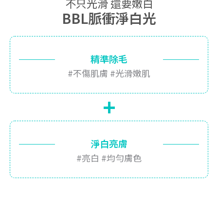
不只光滑 還要嫩白
BBL脈衝淨白光
精準除毛
#不傷肌膚 #光滑嫩肌
+
淨白亮膚
#亮白 #均勻膚色